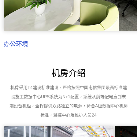
办公环境
机房介绍
机房采用T4建设标准建设，严格按照中国电信集团最高标准建
设施工数据中心UPS系统为N+1配置，系统从前端配电直到末
端设备机柜，全程提供双路独立的电源，符合A级数据中心机房
标准，监控中心及维护人员24