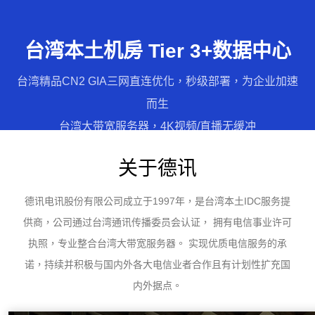
台湾本土机房 Tier 3+数据中心
台湾精品CN2 GIA三网直连优化，秒级部署，为企业加速
而生
台湾大带宽服务器，4K视频/直播无缓冲
关于德讯
德讯电讯股份有限公司成立于1997年，是台湾本土IDC服务提
供商，公司通过台湾通讯传播委员会认证， 拥有电信事业许可
执照，专业整合台湾大带宽服务器。 实现优质电信服务的承
诺，持续并积极与国内外各大电信业者合作且有计划性扩充国
内外据点。